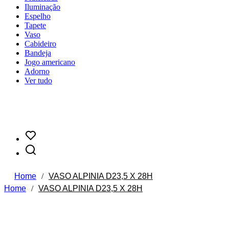
Iluminação
Espelho
Tapete
Vaso
Cabideiro
Bandeja
Jogo americano
Adorno
Ver tudo
Home
/
VASO ALPINIA D23,5 X 28H
Home
/
VASO ALPINIA D23,5 X 28H