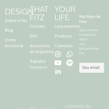
THAT
YOUR
DESIGN
FITZ
LIFE
Não fique de
Sobre a Fitz
fora
Contato
Lançamentos
Blog
Seja um dos
primeiros a
SAC
Produtos
saber
Onde
dos
encontrar
Assessoria
Coleções
lançamentos
de Imprensa
Fitz
Trabalhe
Conosco
© 2026 FITZ. ALL