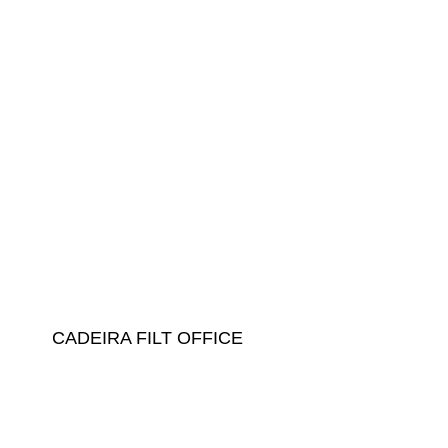
CADEIRA FILT OFFICE
NOSSAS LOJAS
Saiba onde