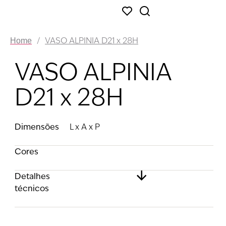
/
VASO ALPINIA D21 x 28H
Home
VASO ALPINIA
D21 x 28H
Dimensões
L x A x P
Cores
Detalhes
técnicos