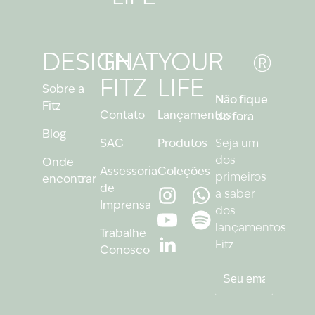
®
DESIGN
THAT
YOUR
FITZ
LIFE
Sobre a
Não fique
Fitz
Contato
Lançamentos
de fora
Blog
SAC
Produtos
Seja um
dos
Onde
Assessoria
Coleções
primeiros
encontrar
de
a saber
Imprensa
dos
lançamentos
Trabalhe
Fitz
Conosco